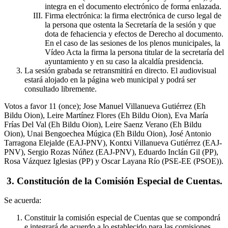
integra en el documento electrónico de forma enlazada.
Firma electrónica: la firma electrónica de curso legal de
la persona que ostenta la Secretaría de la sesión y que
dota de fehaciencia y efectos de Derecho al documento.
En el caso de las sesiones de los plenos municipales, la
Vídeo Acta la firma la persona titular de la secretaría del
ayuntamiento y en su caso la alcaldía presidencia.
La sesión grabada se retransmitirá en directo. El audiovisual
estará alojado en la página web municipal y podrá ser
consultado libremente.
Votos a favor 11 (once); Jose Manuel Villanueva Gutiérrez (Eh
Bildu Oion), Leire Martínez Flores (Eh Bildu Oion), Eva María
Frías Del Val (Eh Bildu Oion), Leire Saenz Verano (Eh Bildu
Oion), Unai Bengoechea Múgica (Eh Bildu Oion), José Antonio
Tarragona Elejalde (EAJ-PNV), Kontxi Villanueva Gutiérrez (EAJ-
PNV), Sergio Rozas Núñez (EAJ-PNV), Eduardo Inclán Gil (PP),
Rosa Vázquez Iglesias (PP) y Oscar Layana Río (PSE-EE (PSOE)).
3. Constitución de la Comisión Especial de Cuentas.
Se acuerda:
Constituir la comisión especial de Cuentas que se compondrá
e integrará de acuerdo a lo establecido para las comisiones