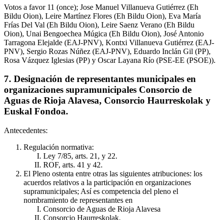
Votos a favor 11 (once); Jose Manuel Villanueva Gutiérrez (Eh
Bildu Oion), Leire Martínez Flores (Eh Bildu Oion), Eva María
Frías Del Val (Eh Bildu Oion), Leire Saenz Verano (Eh Bildu
Oion), Unai Bengoechea Múgica (Eh Bildu Oion), José Antonio
Tarragona Elejalde (EAJ-PNV), Kontxi Villanueva Gutiérrez (EAJ-
PNV), Sergio Rozas Núñez (EAJ-PNV), Eduardo Inclán Gil (PP),
Rosa Vázquez Iglesias (PP) y Oscar Layana Río (PSE-EE (PSOE)).
7. Designación de representantes municipales en
organizaciones supramunicipales Consorcio de
Aguas de Rioja Alavesa, Consorcio Haurreskolak y
Euskal Fondoa.
Antecedentes:
Regulación normativa:
Ley 7/85, arts. 21, y 22.
ROF, arts. 41 y 42.
El Pleno ostenta entre otras las siguientes atribuciones: los
acuerdos relativos a la participación en organizaciones
supramunicipales; Así es competencia del pleno el
nombramiento de representantes en
Consorcio de Aguas de Rioja Alavesa
Consorcio Haurreskolak.