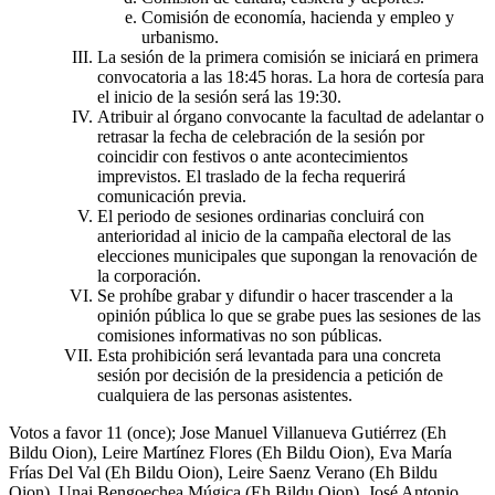
Comisión de economía, hacienda y empleo y
urbanismo.
La sesión de la primera comisión se iniciará en primera
convocatoria a las 18:45 horas. La hora de cortesía para
el inicio de la sesión será las 19:30.
Atribuir al órgano convocante la facultad de adelantar o
retrasar la fecha de celebración de la sesión por
coincidir con festivos o ante acontecimientos
imprevistos. El traslado de la fecha requerirá
comunicación previa.
El periodo de sesiones ordinarias concluirá con
anterioridad al inicio de la campaña electoral de las
elecciones municipales que supongan la renovación de
la corporación.
Se prohíbe grabar y difundir o hacer trascender a la
opinión pública lo que se grabe pues las sesiones de las
comisiones informativas no son públicas.
Esta prohibición será levantada para una concreta
sesión por decisión de la presidencia a petición de
cualquiera de las personas asistentes.
Votos a favor 11 (once); Jose Manuel Villanueva Gutiérrez (Eh
Bildu Oion), Leire Martínez Flores (Eh Bildu Oion), Eva María
Frías Del Val (Eh Bildu Oion), Leire Saenz Verano (Eh Bildu
Oion), Unai Bengoechea Múgica (Eh Bildu Oion), José Antonio