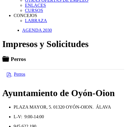
OTRAS OFERTAS DE EMPLEO
ENLACES
CURSOS
CONCEJOS
LABRAZA
AGENDA 2030
Impresos y Solicitudes
Carpeta
Perros
p
Perros
d
f
Ayuntamiento de Oyón-Oion
PLAZA MAYOR, 5. 01320 OYÓN-OION. ÁLAVA
L-V: 9:00-14:00
945 622 190