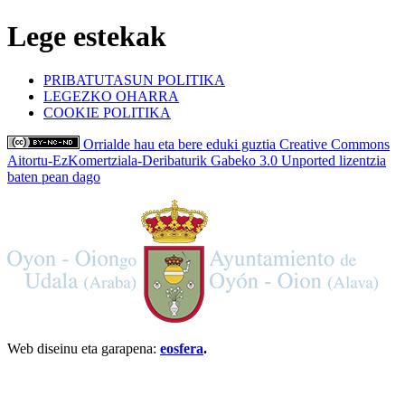
Lege estekak
PRIBATUTASUN POLITIKA
LEGEZKO OHARRA
COOKIE POLITIKA
Orrialde hau eta bere eduki guztia Creative Commons
Aitortu-EzKomertziala-Deribaturik Gabeko 3.0 Unported lizentzia
baten pean dago
Web diseinu eta garapena:
eosfera
.