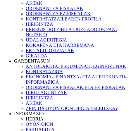
AKTAK
ORDENANTZA FISKALAK
ORDENANTZA EZ-FISKALAK
KONTRATATZAILEAREN PROFILA
HIRIGINTZA
ERREGISTRO ZIBILA / JUZGADO DE PAZ /
NOTARIO
UDAL AGIRITEGIA
KOKAPENA ETA HARREMANA
EKITALDI OFIZIALAK
GIRALDA
GARDENTASUN
ANTOLAKETA, ESKUMENAK, EGINKIZUNAK
KONTRATAZIOA
EKONOMIA-, FINANTZA- ETA AURREKONTU-
INFORMAZIOA
ORDENANTZA FISKALAK ETA EZ-FISKALAK
DIRULAGUNTZAK
HIRIGINTZA
AKTAK
ZEIN DA OYÓN-OION DIRUA ESLEITZEA?
INFORMAZIO
HERRIA
OYÓN-OION
ESKUALDEA