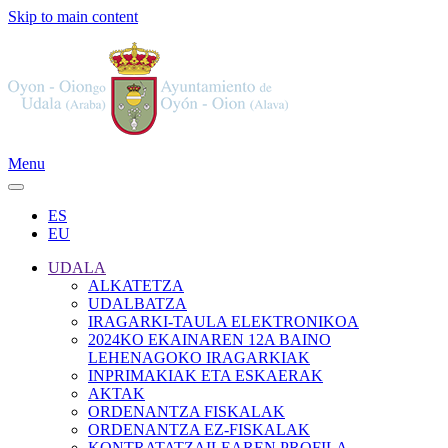
Skip to main content
Menu
ES
EU
UDALA
ALKATETZA
UDALBATZA
IRAGARKI-TAULA ELEKTRONIKOA
2024KO EKAINAREN 12A BAINO
LEHENAGOKO IRAGARKIAK
INPRIMAKIAK ETA ESKAERAK
AKTAK
ORDENANTZA FISKALAK
ORDENANTZA EZ-FISKALAK
KONTRATATZAILEAREN PROFILA