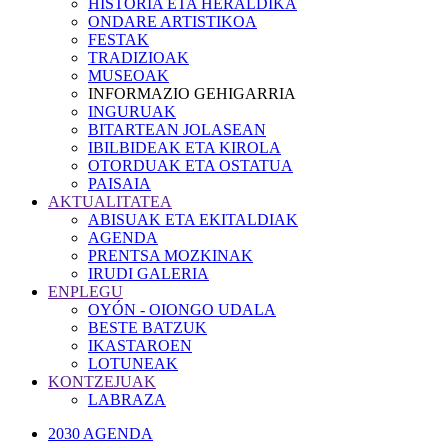
HISTORIA ETA HERALDIKA
ONDARE ARTISTIKOA
FESTAK
TRADIZIOAK
MUSEOAK
INFORMAZIO GEHIGARRIA
INGURUAK
BITARTEAN JOLASEAN
IBILBIDEAK ETA KIROLA
OTORDUAK ETA OSTATUA
PAISAIA
AKTUALITATEA
ABISUAK ETA EKITALDIAK
AGENDA
PRENTSA MOZKINAK
IRUDI GALERIA
ENPLEGU
OYÓN - OIONGO UDALA
BESTE BATZUK
IKASTAROEN
LOTUNEAK
KONTZEJUAK
LABRAZA
2030 AGENDA