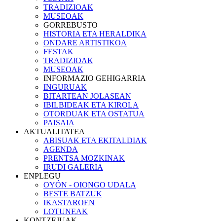
TRADIZIOAK
MUSEOAK
GORREBUSTO
HISTORIA ETA HERALDIKA
ONDARE ARTISTIKOA
FESTAK
TRADIZIOAK
MUSEOAK
INFORMAZIO GEHIGARRIA
INGURUAK
BITARTEAN JOLASEAN
IBILBIDEAK ETA KIROLA
OTORDUAK ETA OSTATUA
PAISAIA
AKTUALITATEA
ABISUAK ETA EKITALDIAK
AGENDA
PRENTSA MOZKINAK
IRUDI GALERIA
ENPLEGU
OYÓN - OIONGO UDALA
BESTE BATZUK
IKASTAROEN
LOTUNEAK
KONTZEJUAK