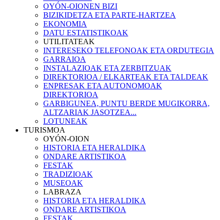
OYÓN-OIONEN BIZI
BIZIKIDETZA ETA PARTE-HARTZEA
EKONOMIA
DATU ESTATISTIKOAK
UTILITATEAK
INTERESEKO TELEFONOAK ETA ORDUTEGIA
GARRAIOA
INSTALAZIOAK ETA ZERBITZUAK
DIREKTORIOA / ELKARTEAK ETA TALDEAK
ENPRESAK ETA AUTONOMOAK
DIREKTORIOA
GARBIGUNEA, PUNTU BERDE MUGIKORRA,
ALTZARIAK JASOTZEA...
LOTUNEAK
TURISMOA
OYÓN-OION
HISTORIA ETA HERALDIKA
ONDARE ARTISTIKOA
FESTAK
TRADIZIOAK
MUSEOAK
LABRAZA
HISTORIA ETA HERALDIKA
ONDARE ARTISTIKOA
FESTAK