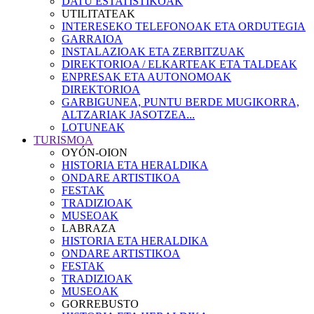
DATU ESTATISTIKOAK
UTILITATEAK
INTERESEKO TELEFONOAK ETA ORDUTEGIA
GARRAIOA
INSTALAZIOAK ETA ZERBITZUAK
DIREKTORIOA / ELKARTEAK ETA TALDEAK
ENPRESAK ETA AUTONOMOAK
DIREKTORIOA
GARBIGUNEA, PUNTU BERDE MUGIKORRA,
ALTZARIAK JASOTZEA...
LOTUNEAK
TURISMOA
OYÓN-OION
HISTORIA ETA HERALDIKA
ONDARE ARTISTIKOA
FESTAK
TRADIZIOAK
MUSEOAK
LABRAZA
HISTORIA ETA HERALDIKA
ONDARE ARTISTIKOA
FESTAK
TRADIZIOAK
MUSEOAK
GORREBUSTO