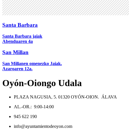
Santa Barbara
Santa Barbara jaiak
Abenduaren 4a
San Millan
San Millanen omenezko Jaiak.
Azaroaren 12a.
Oyón-Oiongo Udala
PLAZA NAGUSIA, 5. 01320 OYÓN-OION. ÁLAVA
AL.-OR.: 9:00-14:00
945 622 190
info@ayuntamientodeoyon.com