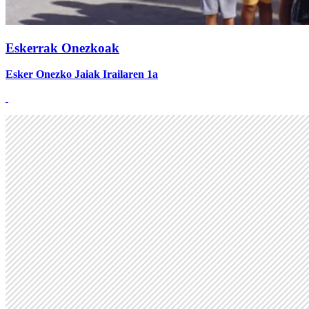
Eskerrak Onezkoak
Esker Onezko Jaiak
Irailaren 1a