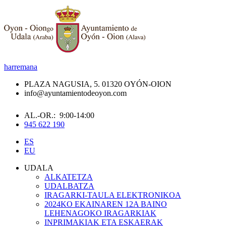
harremana
PLAZA NAGUSIA, 5. 01320 OYÓN-OION
info@ayuntamientodeoyon.com
AL.-OR.: 9:00-14:00
945 622 190
ES
EU
UDALA
ALKATETZA
UDALBATZA
IRAGARKI-TAULA ELEKTRONIKOA
2024KO EKAINAREN 12A BAINO
LEHENAGOKO IRAGARKIAK
INPRIMAKIAK ETA ESKAERAK