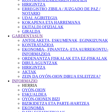
HIRIGINTZA
ERREGISTRO ZIBILA / JUZGADO DE PAZ /
NOTARIO
UDAL AGIRITEGIA
KOKAPENA ETA HARREMANA
EKITALDI OFIZIALAK
GIRALDA
GARDENTASUN
ANTOLAKETA, ESKUMENAK, EGINKIZUNAK
KONTRATAZIOA
EKONOMIA-, FINANTZA- ETA AURREKONTU-
INFORMAZIOA
ORDENANTZA FISKALAK ETA EZ-FISKALAK
DIRULAGUNTZAK
HIRIGINTZA
AKTAK
ZEIN DA OYÓN-OION DIRUA ESLEITZEA?
INFORMAZIO
HERRIA
OYÓN-OION
ESKUALDEA
OYÓN-OIONEN BIZI
BIZIKIDETZA ETA PARTE-HARTZEA
EKONOMIA