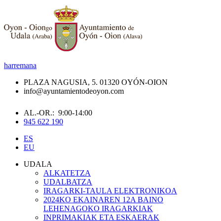
harremana
PLAZA NAGUSIA, 5. 01320 OYÓN-OION
info@ayuntamientodeoyon.com
AL.-OR.: 9:00-14:00
945 622 190
ES
EU
UDALA
ALKATETZA
UDALBATZA
IRAGARKI-TAULA ELEKTRONIKOA
2024KO EKAINAREN 12A BAINO
LEHENAGOKO IRAGARKIAK
INPRIMAKIAK ETA ESKAERAK