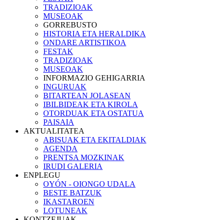
TRADIZIOAK
MUSEOAK
GORREBUSTO
HISTORIA ETA HERALDIKA
ONDARE ARTISTIKOA
FESTAK
TRADIZIOAK
MUSEOAK
INFORMAZIO GEHIGARRIA
INGURUAK
BITARTEAN JOLASEAN
IBILBIDEAK ETA KIROLA
OTORDUAK ETA OSTATUA
PAISAIA
AKTUALITATEA
ABISUAK ETA EKITALDIAK
AGENDA
PRENTSA MOZKINAK
IRUDI GALERIA
ENPLEGU
OYÓN - OIONGO UDALA
BESTE BATZUK
IKASTAROEN
LOTUNEAK
KONTZEJUAK