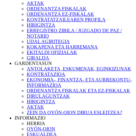
AKTAK
ORDENANTZA FISKALAK
ORDENANTZA EZ-FISKALAK
KONTRATATZAILEAREN PROFILA
HIRIGINTZA
ERREGISTRO ZIBILA / JUZGADO DE PAZ /
NOTARIO
UDAL AGIRITEGIA
KOKAPENA ETA HARREMANA
EKITALDI OFIZIALAK
GIRALDA
GARDENTASUN
ANTOLAKETA, ESKUMENAK, EGINKIZUNAK
KONTRATAZIOA
EKONOMIA-, FINANTZA- ETA AURREKONTU-
INFORMAZIOA
ORDENANTZA FISKALAK ETA EZ-FISKALAK
DIRULAGUNTZAK
HIRIGINTZA
AKTAK
ZEIN DA OYÓN-OION DIRUA ESLEITZEA?
INFORMAZIO
HERRIA
OYÓN-OION
ESKUALDEA