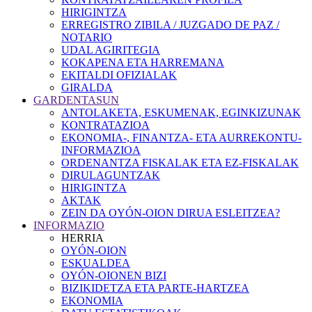
HIRIGINTZA
ERREGISTRO ZIBILA / JUZGADO DE PAZ /
NOTARIO
UDAL AGIRITEGIA
KOKAPENA ETA HARREMANA
EKITALDI OFIZIALAK
GIRALDA
GARDENTASUN
ANTOLAKETA, ESKUMENAK, EGINKIZUNAK
KONTRATAZIOA
EKONOMIA-, FINANTZA- ETA AURREKONTU-
INFORMAZIOA
ORDENANTZA FISKALAK ETA EZ-FISKALAK
DIRULAGUNTZAK
HIRIGINTZA
AKTAK
ZEIN DA OYÓN-OION DIRUA ESLEITZEA?
INFORMAZIO
HERRIA
OYÓN-OION
ESKUALDEA
OYÓN-OIONEN BIZI
BIZIKIDETZA ETA PARTE-HARTZEA
EKONOMIA