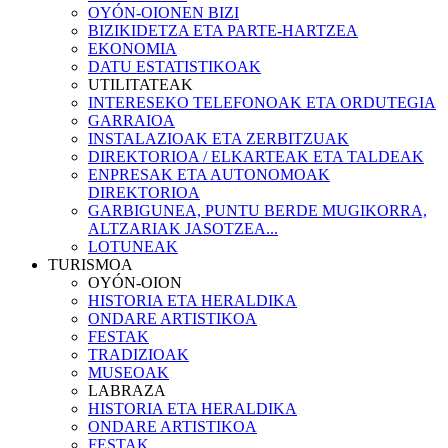
OYÓN-OIONEN BIZI
BIZIKIDETZA ETA PARTE-HARTZEA
EKONOMIA
DATU ESTATISTIKOAK
UTILITATEAK
INTERESEKO TELEFONOAK ETA ORDUTEGIA
GARRAIOA
INSTALAZIOAK ETA ZERBITZUAK
DIREKTORIOA / ELKARTEAK ETA TALDEAK
ENPRESAK ETA AUTONOMOAK
DIREKTORIOA
GARBIGUNEA, PUNTU BERDE MUGIKORRA,
ALTZARIAK JASOTZEA...
LOTUNEAK
TURISMOA
OYÓN-OION
HISTORIA ETA HERALDIKA
ONDARE ARTISTIKOA
FESTAK
TRADIZIOAK
MUSEOAK
LABRAZA
HISTORIA ETA HERALDIKA
ONDARE ARTISTIKOA
FESTAK