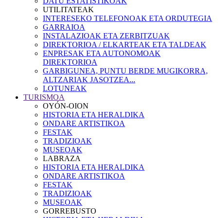
DATU ESTATISTIKOAK
UTILITATEAK
INTERESEKO TELEFONOAK ETA ORDUTEGIA
GARRAIOA
INSTALAZIOAK ETA ZERBITZUAK
DIREKTORIOA / ELKARTEAK ETA TALDEAK
ENPRESAK ETA AUTONOMOAK
DIREKTORIOA
GARBIGUNEA, PUNTU BERDE MUGIKORRA,
ALTZARIAK JASOTZEA...
LOTUNEAK
TURISMOA
OYÓN-OION
HISTORIA ETA HERALDIKA
ONDARE ARTISTIKOA
FESTAK
TRADIZIOAK
MUSEOAK
LABRAZA
HISTORIA ETA HERALDIKA
ONDARE ARTISTIKOA
FESTAK
TRADIZIOAK
MUSEOAK
GORREBUSTO