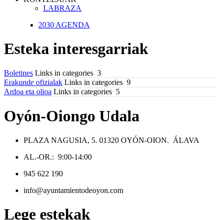
LABRAZA
2030 AGENDA
Esteka interesgarriak
Boletines
Links in categories 3
Erakunde ofizialak
Links in categories 9
Ardoa eta olioa
Links in categories 5
Oyón-Oiongo Udala
PLAZA NAGUSIA, 5. 01320 OYÓN-OION. ÁLAVA
AL.-OR.: 9:00-14:00
945 622 190
info@ayuntamientodeoyon.com
Lege estekak