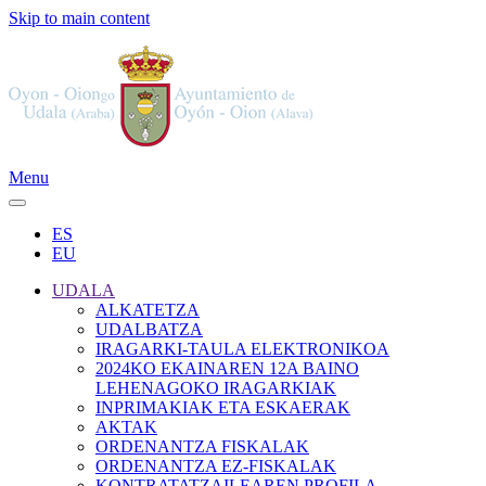
Skip to main content
Menu
ES
EU
UDALA
ALKATETZA
UDALBATZA
IRAGARKI-TAULA ELEKTRONIKOA
2024KO EKAINAREN 12A BAINO
LEHENAGOKO IRAGARKIAK
INPRIMAKIAK ETA ESKAERAK
AKTAK
ORDENANTZA FISKALAK
ORDENANTZA EZ-FISKALAK
KONTRATATZAILEAREN PROFILA