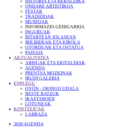
HISTORIA ETA HERALDIKA
ONDARE ARTISTIKOA
FESTAK
TRADIZIOAK
MUSEOAK
INFORMAZIO GEHIGARRIA
INGURUAK
BITARTEAN JOLASEAN
IBILBIDEAK ETA KIROLA
OTORDUAK ETA OSTATUA
PAISAIA
AKTUALITATEA
ABISUAK ETA EKITALDIAK
AGENDA
PRENTSA MOZKINAK
IRUDI GALERIA
ENPLEGU
OYÓN - OIONGO UDALA
BESTE BATZUK
IKASTAROEN
LOTUNEAK
KONTZEJUAK
LABRAZA
2030 AGENDA