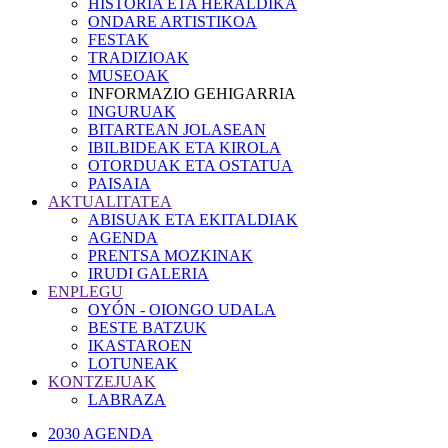
HISTORIA ETA HERALDIKA
ONDARE ARTISTIKOA
FESTAK
TRADIZIOAK
MUSEOAK
INFORMAZIO GEHIGARRIA
INGURUAK
BITARTEAN JOLASEAN
IBILBIDEAK ETA KIROLA
OTORDUAK ETA OSTATUA
PAISAIA
AKTUALITATEA
ABISUAK ETA EKITALDIAK
AGENDA
PRENTSA MOZKINAK
IRUDI GALERIA
ENPLEGU
OYÓN - OIONGO UDALA
BESTE BATZUK
IKASTAROEN
LOTUNEAK
KONTZEJUAK
LABRAZA
2030 AGENDA