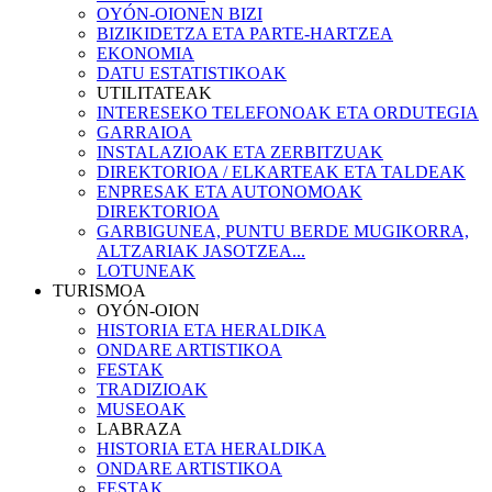
OYÓN-OIONEN BIZI
BIZIKIDETZA ETA PARTE-HARTZEA
EKONOMIA
DATU ESTATISTIKOAK
UTILITATEAK
INTERESEKO TELEFONOAK ETA ORDUTEGIA
GARRAIOA
INSTALAZIOAK ETA ZERBITZUAK
DIREKTORIOA / ELKARTEAK ETA TALDEAK
ENPRESAK ETA AUTONOMOAK
DIREKTORIOA
GARBIGUNEA, PUNTU BERDE MUGIKORRA,
ALTZARIAK JASOTZEA...
LOTUNEAK
TURISMOA
OYÓN-OION
HISTORIA ETA HERALDIKA
ONDARE ARTISTIKOA
FESTAK
TRADIZIOAK
MUSEOAK
LABRAZA
HISTORIA ETA HERALDIKA
ONDARE ARTISTIKOA
FESTAK