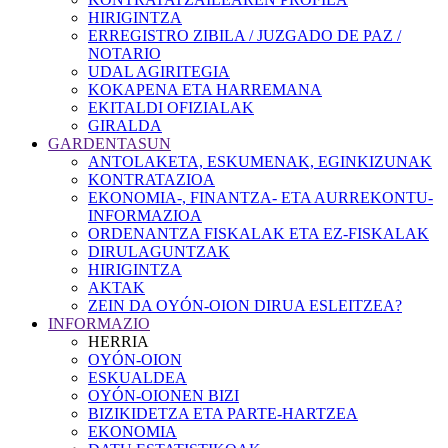
HIRIGINTZA
ERREGISTRO ZIBILA / JUZGADO DE PAZ /
NOTARIO
UDAL AGIRITEGIA
KOKAPENA ETA HARREMANA
EKITALDI OFIZIALAK
GIRALDA
GARDENTASUN
ANTOLAKETA, ESKUMENAK, EGINKIZUNAK
KONTRATAZIOA
EKONOMIA-, FINANTZA- ETA AURREKONTU-
INFORMAZIOA
ORDENANTZA FISKALAK ETA EZ-FISKALAK
DIRULAGUNTZAK
HIRIGINTZA
AKTAK
ZEIN DA OYÓN-OION DIRUA ESLEITZEA?
INFORMAZIO
HERRIA
OYÓN-OION
ESKUALDEA
OYÓN-OIONEN BIZI
BIZIKIDETZA ETA PARTE-HARTZEA
EKONOMIA