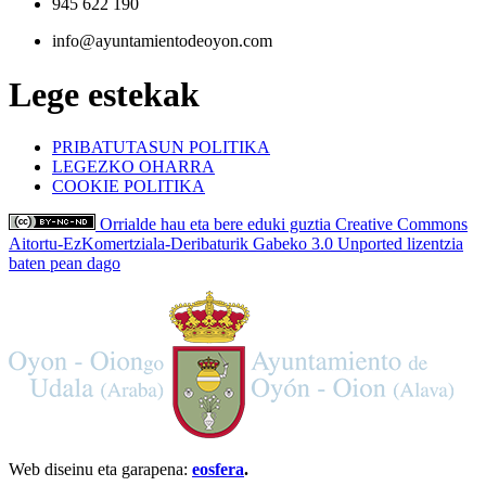
945 622 190
info@ayuntamientodeoyon.com
Lege estekak
PRIBATUTASUN POLITIKA
LEGEZKO OHARRA
COOKIE POLITIKA
Orrialde hau eta bere eduki guztia Creative Commons
Aitortu-EzKomertziala-Deribaturik Gabeko 3.0 Unported lizentzia
baten pean dago
Web diseinu eta garapena:
eosfera
.