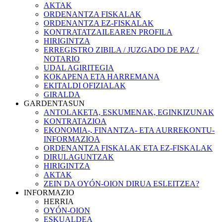
AKTAK
ORDENANTZA FISKALAK
ORDENANTZA EZ-FISKALAK
KONTRATATZAILEAREN PROFILA
HIRIGINTZA
ERREGISTRO ZIBILA / JUZGADO DE PAZ /
NOTARIO
UDAL AGIRITEGIA
KOKAPENA ETA HARREMANA
EKITALDI OFIZIALAK
GIRALDA
GARDENTASUN
ANTOLAKETA, ESKUMENAK, EGINKIZUNAK
KONTRATAZIOA
EKONOMIA-, FINANTZA- ETA AURREKONTU-
INFORMAZIOA
ORDENANTZA FISKALAK ETA EZ-FISKALAK
DIRULAGUNTZAK
HIRIGINTZA
AKTAK
ZEIN DA OYÓN-OION DIRUA ESLEITZEA?
INFORMAZIO
HERRIA
OYÓN-OION
ESKUALDEA