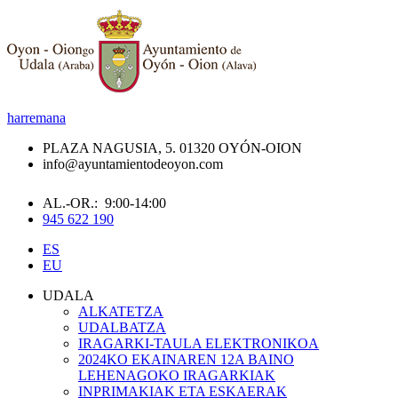
harremana
PLAZA NAGUSIA, 5. 01320 OYÓN-OION
info@ayuntamientodeoyon.com
AL.-OR.: 9:00-14:00
945 622 190
ES
EU
UDALA
ALKATETZA
UDALBATZA
IRAGARKI-TAULA ELEKTRONIKOA
2024KO EKAINAREN 12A BAINO
LEHENAGOKO IRAGARKIAK
INPRIMAKIAK ETA ESKAERAK