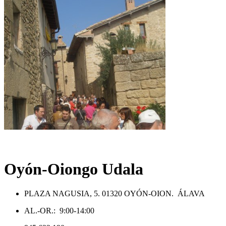
Oyón-Oiongo Udala
PLAZA NAGUSIA, 5. 01320 OYÓN-OION. ÁLAVA
AL.-OR.: 9:00-14:00