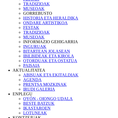
TRADIZIOAK
MUSEOAK
GORREBUSTO
HISTORIA ETA HERALDIKA
ONDARE ARTISTIKOA
FESTAK
TRADIZIOAK
MUSEOAK
INFORMAZIO GEHIGARRIA
INGURUAK
BITARTEAN JOLASEAN
IBILBIDEAK ETA KIROLA
OTORDUAK ETA OSTATUA
PAISAIA
AKTUALITATEA
ABISUAK ETA EKITALDIAK
AGENDA
PRENTSA MOZKINAK
IRUDI GALERIA
ENPLEGU
OYÓN - OIONGO UDALA
BESTE BATZUK
IKASTAROEN
LOTUNEAK
KONTZEJUAK