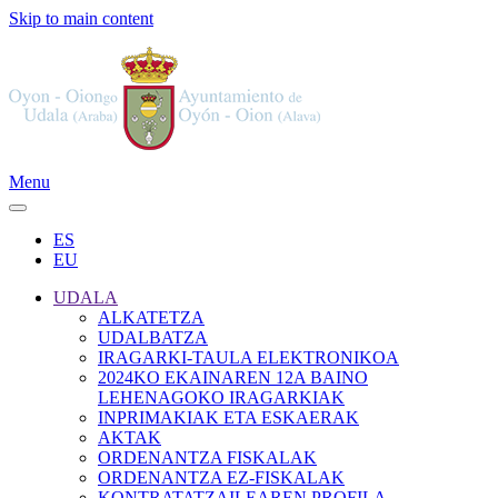
Skip to main content
Menu
ES
EU
UDALA
ALKATETZA
UDALBATZA
IRAGARKI-TAULA ELEKTRONIKOA
2024KO EKAINAREN 12A BAINO
LEHENAGOKO IRAGARKIAK
INPRIMAKIAK ETA ESKAERAK
AKTAK
ORDENANTZA FISKALAK
ORDENANTZA EZ-FISKALAK
KONTRATATZAILEAREN PROFILA