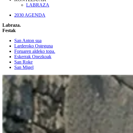
LABRAZA
2030 AGENDA
Labraza.
Festak
San Anton sua
Larderoko Osteguna
Foruaren aldeko topa.
Eskerrak Onezkoak
San Roke
San Migel