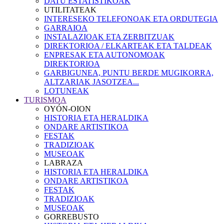
DATU ESTATISTIKOAK
UTILITATEAK
INTERESEKO TELEFONOAK ETA ORDUTEGIA
GARRAIOA
INSTALAZIOAK ETA ZERBITZUAK
DIREKTORIOA / ELKARTEAK ETA TALDEAK
ENPRESAK ETA AUTONOMOAK
DIREKTORIOA
GARBIGUNEA, PUNTU BERDE MUGIKORRA,
ALTZARIAK JASOTZEA...
LOTUNEAK
TURISMOA
OYÓN-OION
HISTORIA ETA HERALDIKA
ONDARE ARTISTIKOA
FESTAK
TRADIZIOAK
MUSEOAK
LABRAZA
HISTORIA ETA HERALDIKA
ONDARE ARTISTIKOA
FESTAK
TRADIZIOAK
MUSEOAK
GORREBUSTO