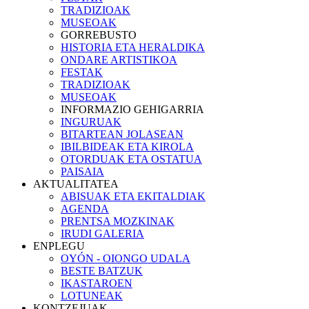
TRADIZIOAK
MUSEOAK
GORREBUSTO
HISTORIA ETA HERALDIKA
ONDARE ARTISTIKOA
FESTAK
TRADIZIOAK
MUSEOAK
INFORMAZIO GEHIGARRIA
INGURUAK
BITARTEAN JOLASEAN
IBILBIDEAK ETA KIROLA
OTORDUAK ETA OSTATUA
PAISAIA
AKTUALITATEA
ABISUAK ETA EKITALDIAK
AGENDA
PRENTSA MOZKINAK
IRUDI GALERIA
ENPLEGU
OYÓN - OIONGO UDALA
BESTE BATZUK
IKASTAROEN
LOTUNEAK
KONTZEJUAK