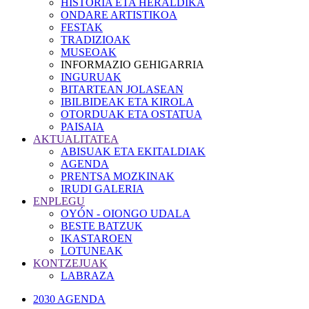
HISTORIA ETA HERALDIKA
ONDARE ARTISTIKOA
FESTAK
TRADIZIOAK
MUSEOAK
INFORMAZIO GEHIGARRIA
INGURUAK
BITARTEAN JOLASEAN
IBILBIDEAK ETA KIROLA
OTORDUAK ETA OSTATUA
PAISAIA
AKTUALITATEA
ABISUAK ETA EKITALDIAK
AGENDA
PRENTSA MOZKINAK
IRUDI GALERIA
ENPLEGU
OYÓN - OIONGO UDALA
BESTE BATZUK
IKASTAROEN
LOTUNEAK
KONTZEJUAK
LABRAZA
2030 AGENDA