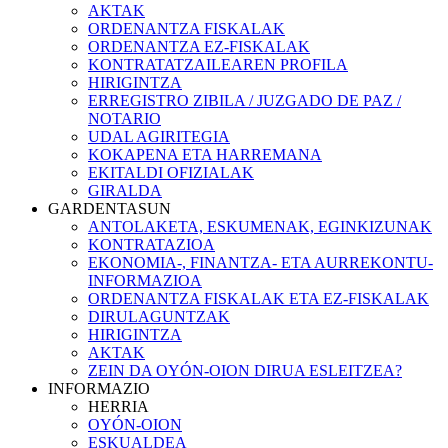
AKTAK
ORDENANTZA FISKALAK
ORDENANTZA EZ-FISKALAK
KONTRATATZAILEAREN PROFILA
HIRIGINTZA
ERREGISTRO ZIBILA / JUZGADO DE PAZ /
NOTARIO
UDAL AGIRITEGIA
KOKAPENA ETA HARREMANA
EKITALDI OFIZIALAK
GIRALDA
GARDENTASUN
ANTOLAKETA, ESKUMENAK, EGINKIZUNAK
KONTRATAZIOA
EKONOMIA-, FINANTZA- ETA AURREKONTU-
INFORMAZIOA
ORDENANTZA FISKALAK ETA EZ-FISKALAK
DIRULAGUNTZAK
HIRIGINTZA
AKTAK
ZEIN DA OYÓN-OION DIRUA ESLEITZEA?
INFORMAZIO
HERRIA
OYÓN-OION
ESKUALDEA