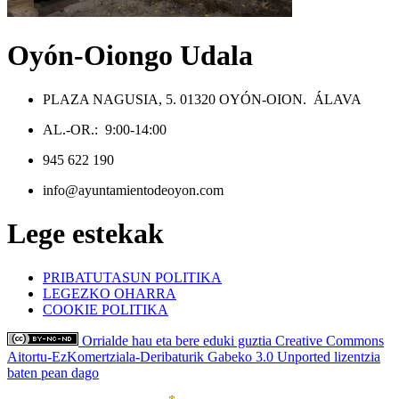
Oyón-Oiongo Udala
PLAZA NAGUSIA, 5. 01320 OYÓN-OION. ÁLAVA
AL.-OR.: 9:00-14:00
945 622 190
info@ayuntamientodeoyon.com
Lege estekak
PRIBATUTASUN POLITIKA
LEGEZKO OHARRA
COOKIE POLITIKA
Orrialde hau eta bere eduki guztia Creative Commons
Aitortu-EzKomertziala-Deribaturik Gabeko 3.0 Unported lizentzia
baten pean dago