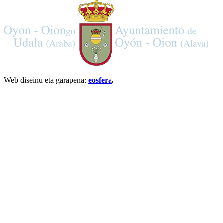
Web diseinu eta garapena:
eosfera
.