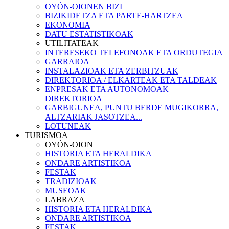
OYÓN-OIONEN BIZI
BIZIKIDETZA ETA PARTE-HARTZEA
EKONOMIA
DATU ESTATISTIKOAK
UTILITATEAK
INTERESEKO TELEFONOAK ETA ORDUTEGIA
GARRAIOA
INSTALAZIOAK ETA ZERBITZUAK
DIREKTORIOA / ELKARTEAK ETA TALDEAK
ENPRESAK ETA AUTONOMOAK
DIREKTORIOA
GARBIGUNEA, PUNTU BERDE MUGIKORRA,
ALTZARIAK JASOTZEA...
LOTUNEAK
TURISMOA
OYÓN-OION
HISTORIA ETA HERALDIKA
ONDARE ARTISTIKOA
FESTAK
TRADIZIOAK
MUSEOAK
LABRAZA
HISTORIA ETA HERALDIKA
ONDARE ARTISTIKOA
FESTAK