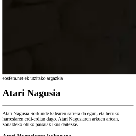
eosfera.net-ek utzitako argazkia
Atari Nagusia
Atari Nagusia Sorkunde kalearen sarrera da egun, eta herriko
harresiaren erdi-erdian dago. Atari Nagusiaren arkuen artean,
zonaldeko ohiko paisaiak ikus daitezke.