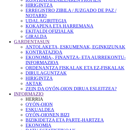
HIRIGINTZA
ERREGISTRO ZIBILA / JUZGADO DE PAZ /
NOTARIO
UDAL AGIRITEGIA
KOKAPENA ETA HARREMANA
EKITALDI OFIZIALAK
GIRALDA
GARDENTASUN
ANTOLAKETA, ESKUMENAK, EGINKIZUNAK
KONTRATAZIOA
EKONOMIA-, FINANTZA- ETA AURREKONTU-
INFORMAZIOA
ORDENANTZA FISKALAK ETA EZ-FISKALAK
DIRULAGUNTZAK
HIRIGINTZA
AKTAK
ZEIN DA OYÓN-OION DIRUA ESLEITZEA?
INFORMAZIO
HERRIA
OYÓN-OION
ESKUALDEA
OYÓN-OIONEN BIZI
BIZIKIDETZA ETA PARTE-HARTZEA
EKONOMIA