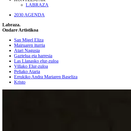
LABRAZA
2030 AGENDA
Labraza.
Ondare Artistikoa
San Migel Eliza
Mairuaren iturria
Atari Nagusia
Gaztelua eta harresia
Las Llanasko elur-zuloa
Villako Elur-zuloa
Peñako Ataria
Errukiko Andra Mariaren Baseliza
Kristo