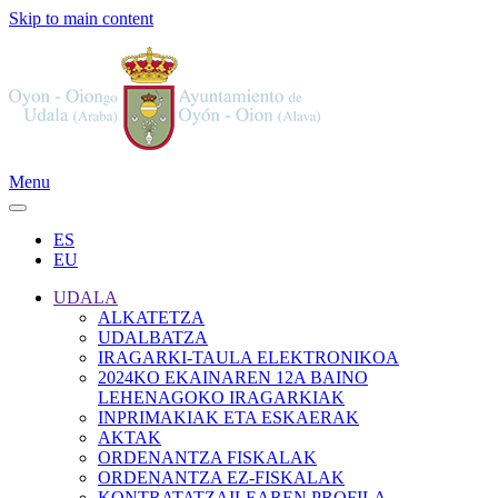
Skip to main content
Menu
ES
EU
UDALA
ALKATETZA
UDALBATZA
IRAGARKI-TAULA ELEKTRONIKOA
2024KO EKAINAREN 12A BAINO
LEHENAGOKO IRAGARKIAK
INPRIMAKIAK ETA ESKAERAK
AKTAK
ORDENANTZA FISKALAK
ORDENANTZA EZ-FISKALAK
KONTRATATZAILEAREN PROFILA