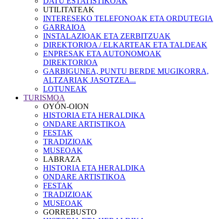
DATU ESTATISTIKOAK
UTILITATEAK
INTERESEKO TELEFONOAK ETA ORDUTEGIA
GARRAIOA
INSTALAZIOAK ETA ZERBITZUAK
DIREKTORIOA / ELKARTEAK ETA TALDEAK
ENPRESAK ETA AUTONOMOAK
DIREKTORIOA
GARBIGUNEA, PUNTU BERDE MUGIKORRA,
ALTZARIAK JASOTZEA...
LOTUNEAK
TURISMOA
OYÓN-OION
HISTORIA ETA HERALDIKA
ONDARE ARTISTIKOA
FESTAK
TRADIZIOAK
MUSEOAK
LABRAZA
HISTORIA ETA HERALDIKA
ONDARE ARTISTIKOA
FESTAK
TRADIZIOAK
MUSEOAK
GORREBUSTO