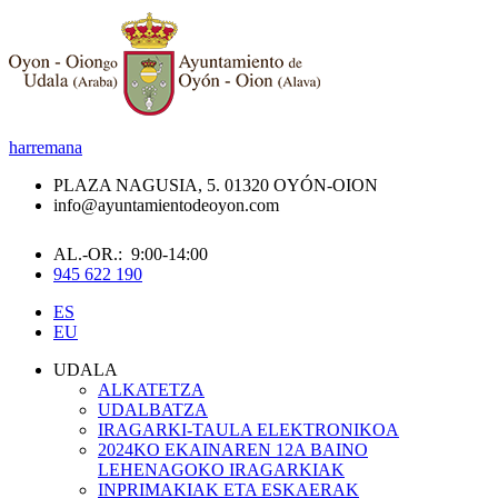
harremana
PLAZA NAGUSIA, 5. 01320 OYÓN-OION
info@ayuntamientodeoyon.com
AL.-OR.: 9:00-14:00
945 622 190
ES
EU
UDALA
ALKATETZA
UDALBATZA
IRAGARKI-TAULA ELEKTRONIKOA
2024KO EKAINAREN 12A BAINO
LEHENAGOKO IRAGARKIAK
INPRIMAKIAK ETA ESKAERAK